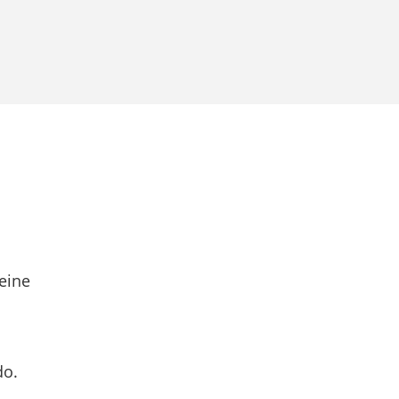
eine
do.