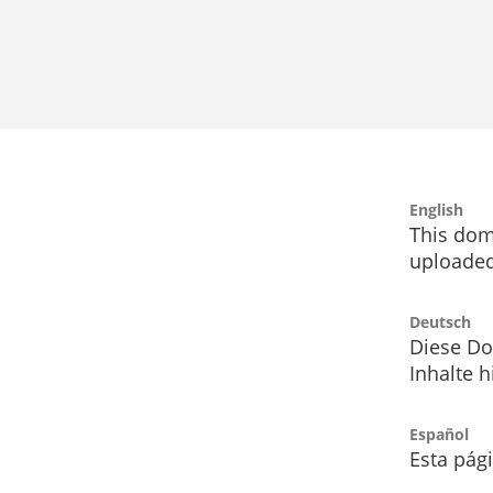
English
This dom
uploaded
Deutsch
Diese Do
Inhalte h
Español
Esta pág