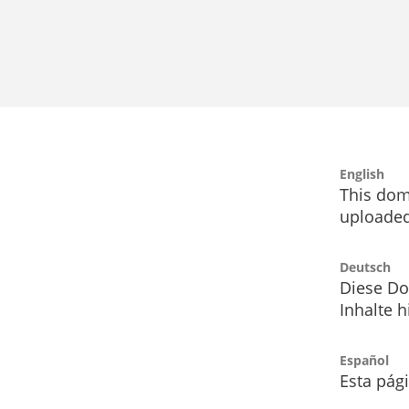
English
This dom
uploaded
Deutsch
Diese Do
Inhalte h
Español
Esta pág