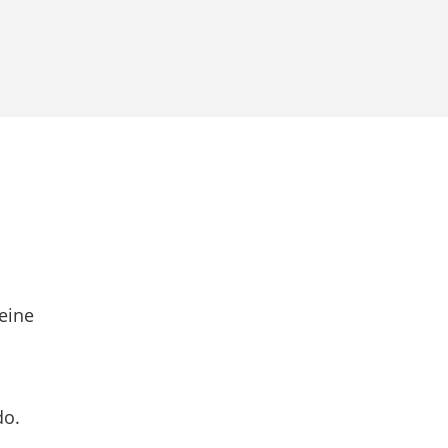
eine
do.